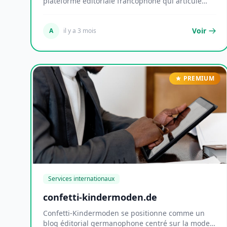
plateforme éditoriale francophone qui articule
transition...
Voir
A
il y a 3 mois
PREMIUM
Services internationaux
confetti-kindermoden.de
Confetti-Kindermoden se positionne comme un
blog éditorial germanophone centré sur la mode