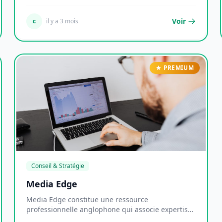
cut-u...
Voir
c
il y a 3 mois
PREMIUM
Conseil & Stratégie
Media Edge
Media Edge constitue une ressource
professionnelle anglophone qui associe expertise
consultative et...