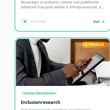
Musaraign se présente comme une plateforme
éditoriale française dédiée à l'entrepreneuriat, aux
stra...
Voir
M
il y a 3 mois
PREMIUM
Services internationaux
Inclusionresearch
Inclusionresearch constitue une ressource