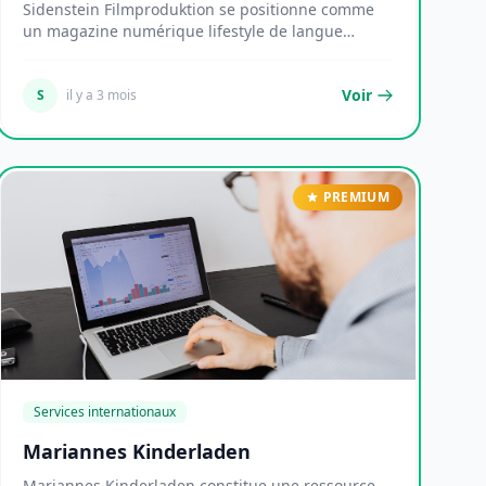
Sidenstein Filmproduktion se positionne comme
un magazine numérique lifestyle de langue
allemande, d...
Voir
S
il y a 3 mois
PREMIUM
Services internationaux
Mariannes Kinderladen
Mariannes Kinderladen constitue une ressource