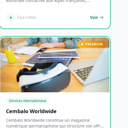
éditoriale consacrée aux Alpes françaises,
couvrant l'ens...
Voir
a
il y a 3 mois
PREMIUM
Services internationaux
Cembalo Worldwide
Cembalo Worldwide constitue un magazine
numérique germanophone qui structure son offre