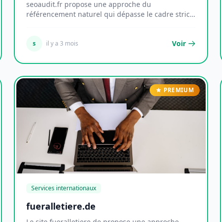
seoaudit.fr propose une approche du
référencement naturel qui dépasse le cadre strict
de l'optimisat...
Voir
s
il y a 3 mois
PREMIUM
Services internationaux
fueralletiere.de
Le site fueralletiere.de propose une approche