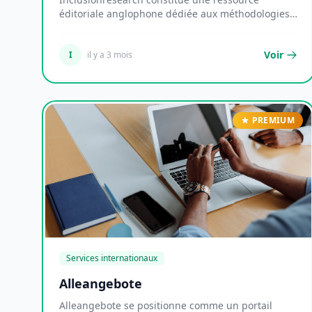
éditoriale anglophone dédiée aux méthodologies
de recherch...
Voir
I
il y a 3 mois
PREMIUM
Services internationaux
Alleangebote
Alleangebote se positionne comme un portail