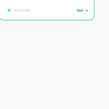
d...
Voir
O
il y a 3 mois