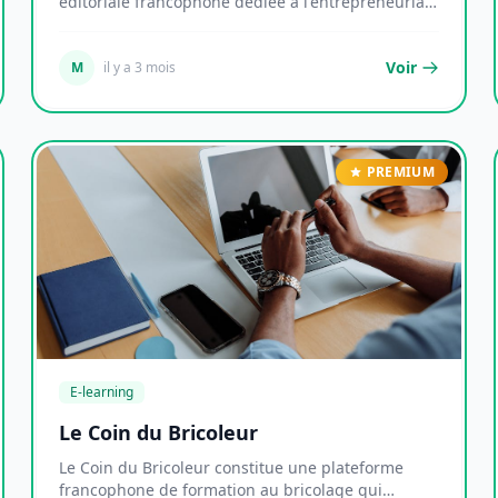
éditoriale francophone dédiée à l'entrepreneuriat,
au d...
Voir
M
il y a 3 mois
PREMIUM
E-learning
Le Coin du Bricoleur
Le Coin du Bricoleur constitue une plateforme
francophone de formation au bricolage qui