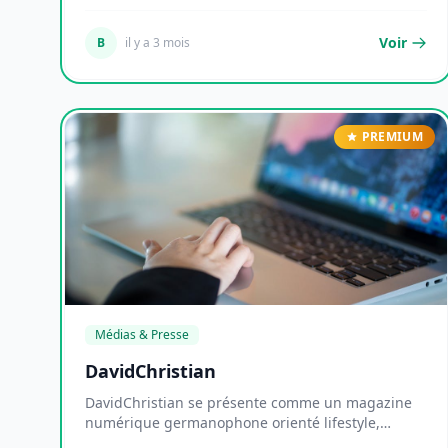
av...
Voir
B
il y a 3 mois
PREMIUM
Médias & Presse
DavidChristian
DavidChristian se présente comme un magazine
numérique germanophone orienté lifestyle,
couvrant la m...