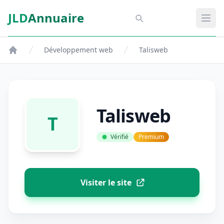
Aller au contenu principal
JLD
Annuaire
Aspect SDM
Ouvr
Développement web
Talisweb
Talisweb
T
Vérifié
Premium
Visiter le site