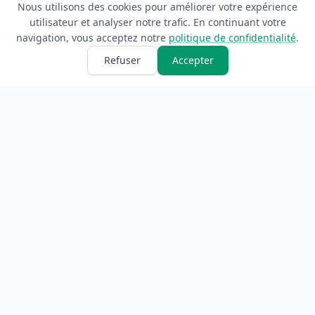
Nous utilisons des cookies pour améliorer votre expérience
utilisateur et analyser notre trafic. En continuant votre
navigation, vous acceptez notre
politique de confidentialité
.
Refuser
Accepter
ANNUAIRE
INFORMATIONS
Accueil
À propos
Toutes les catégories
Blog
Soumettre un site
Contact
LÉGAL