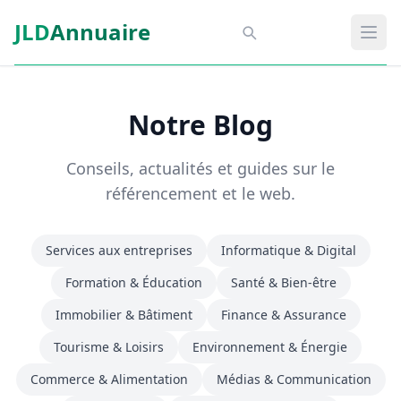
Aller au contenu principal
JLD
Annuaire
Aspect SDM
Ouvr
Notre Blog
Conseils, actualités et guides sur le
référencement et le web.
Services aux entreprises
Informatique & Digital
Formation & Éducation
Santé & Bien-être
Immobilier & Bâtiment
Finance & Assurance
Tourisme & Loisirs
Environnement & Énergie
Commerce & Alimentation
Médias & Communication