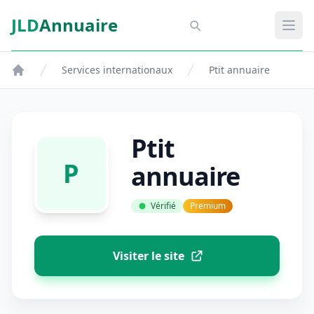
Aller au contenu principal
JLD
Annuaire
Aspect SDM
Ouvr
Services internationaux
Ptit annuaire
Ptit
P
annuaire
Vérifié
Premium
Visiter le site