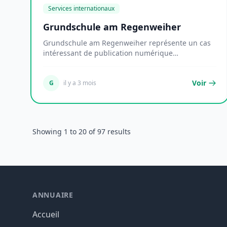
Services internationaux
Grundschule am Regenweiher
Grundschule am Regenweiher représente un cas
intéressant de publication numérique
germanophone qui e...
Voir
G
il y a 3 mois
Showing
1
to
20
of
97
results
ANNUAIRE
Accueil