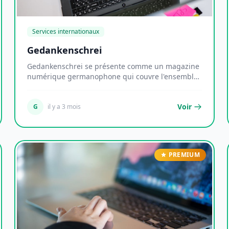
Services internationaux
Gedankenschrei
Gedankenschrei se présente comme un magazine
numérique germanophone qui couvre l'ensemble
des thémat...
Voir
G
il y a 3 mois
PREMIUM