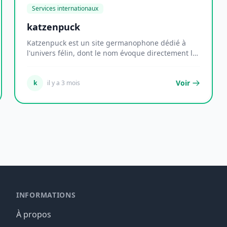
Services internationaux
katzenpuck
Katzenpuck est un site germanophone dédié à
l'univers félin, dont le nom évoque directement le
monde...
Voir
k
il y a 3 mois
INFORMATIONS
À propos