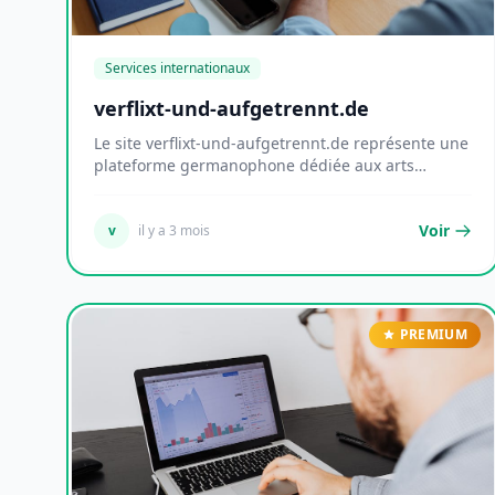
Services internationaux
verflixt-und-aufgetrennt.de
Le site verflixt-und-aufgetrennt.de représente une
plateforme germanophone dédiée aux arts
textiles...
Voir
v
il y a 3 mois
PREMIUM