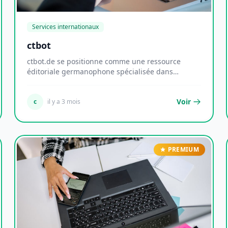
Services internationaux
ctbot
ctbot.de se positionne comme une ressource
éditoriale germanophone spécialisée dans
l'intelligence a...
Voir
c
il y a 3 mois
PREMIUM