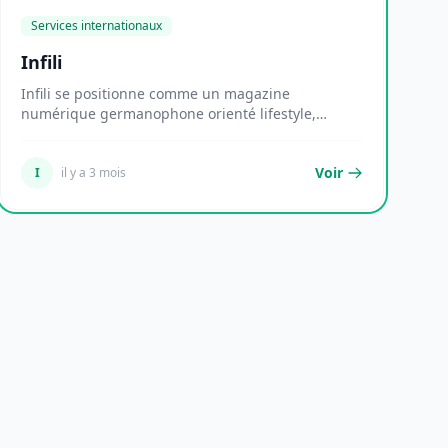
Services internationaux
Infili
Infili se positionne comme un magazine
numérique germanophone orienté lifestyle,
déployant une ligne...
Voir
I
il y a 3 mois