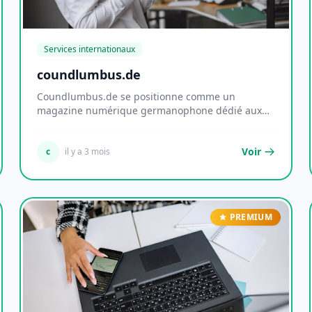
Services internationaux
coundlumbus.de
Coundlumbus.de se positionne comme un
magazine numérique germanophone dédié aux
tendances et aux thé...
Voir
c
il y a 3 mois
PREMIUM