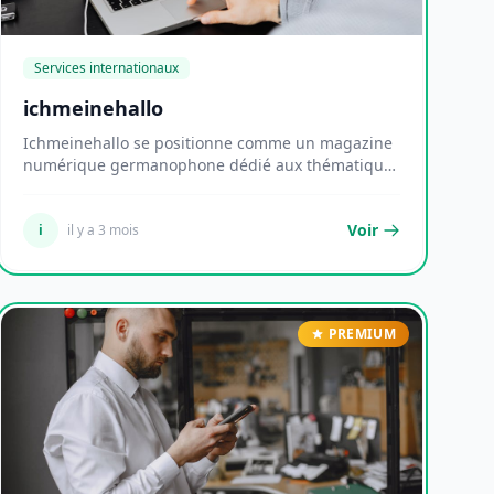
Services internationaux
ichmeinehallo
Ichmeinehallo se positionne comme un magazine
numérique germanophone dédié aux thématiques
du mode d...
Voir
i
il y a 3 mois
PREMIUM