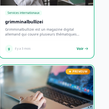
Services internationaux
grimminalbullizei
Grimminalbullizei est un magazine digital
allemand qui couvre plusieurs thématiques
lifestyle dans u...
Voir
g
il y a 3 mois
PREMIUM