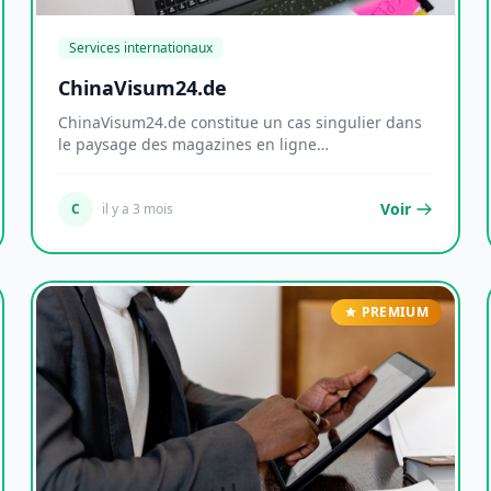
Services internationaux
ChinaVisum24.de
ChinaVisum24.de constitue un cas singulier dans
le paysage des magazines en ligne
germanophones. Mal...
Voir
C
il y a 3 mois
PREMIUM