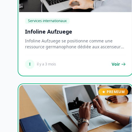
Services internationaux
Infoline Aufzuege
Infoline Aufzuege se positionne comme une
ressource germanophone dédiée aux ascenseurs,
couvrant l'i...
Voir
I
il y a 3 mois
PREMIUM