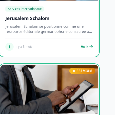
Services internationaux
Jerusalem Schalom
Jerusalem Schalom se positionne comme une
ressource éditoriale germanophone consacrée au
dialogue in...
Voir
J
il y a 3 mois
PREMIUM