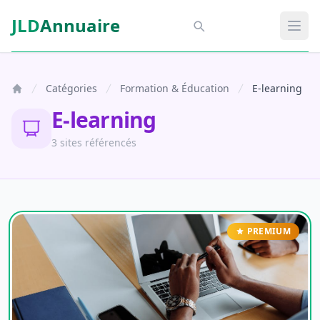
Aller au contenu principal
JLD
Annuaire
Aspect SDM
Ouvr
Catégories
Formation & Éducation
E-learning
E-learning
3 sites référencés
PREMIUM