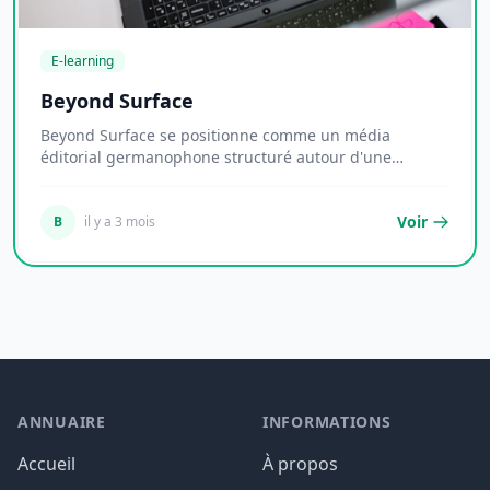
E-learning
Beyond Surface
Beyond Surface se positionne comme un média
éditorial germanophone structuré autour d'une
promesse é...
Voir
B
il y a 3 mois
ANNUAIRE
INFORMATIONS
Accueil
À propos