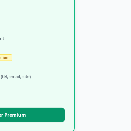
nt
emium
tél, email, site)
er Premium