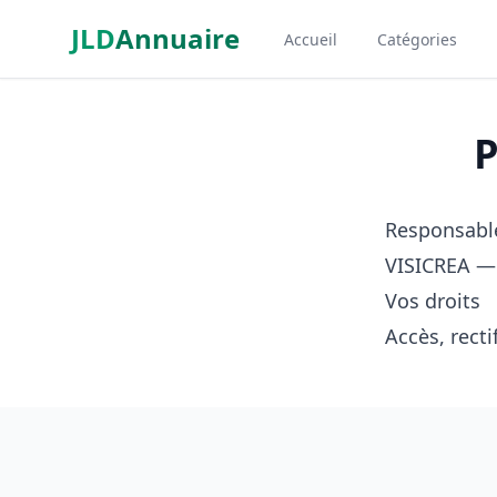
Aller au contenu principal
JLD
Annuaire
Accueil
Catégories
Aspect SDM
P
Responsabl
VISICREA — 
Vos droits
Accès, recti