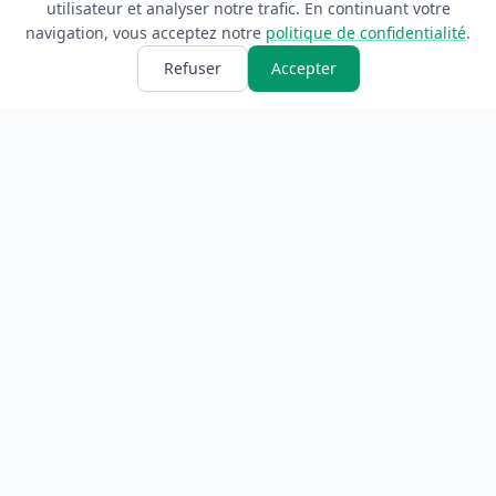
utilisateur et analyser notre trafic. En continuant votre
navigation, vous acceptez notre
politique de confidentialité
.
Refuser
Accepter
ANNUAIRE
INFORMATIONS
Accueil
À propos
Toutes les catégories
Blog
Soumettre un site
Contact
LÉGAL
Mentions légales