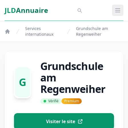
Aller au contenu principal
JLD
Annuaire
Aspect SDM
Ouvr
Services
Grundschule am
internationaux
Regenweiher
Grundschule
am
G
Regenweiher
Vérifié
Premium
Visiter le site