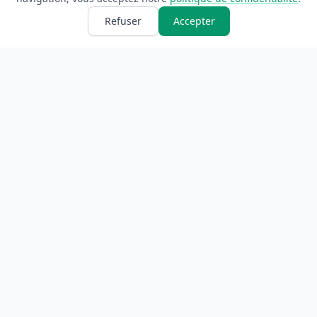
Refuser
Accepter
ANNUAIRE
INFORMATIONS
Accueil
À propos
Toutes les catégories
Blog
Soumettre un site
Contact
LÉGAL
Mentions légales