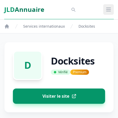
Aller au contenu principal
JLD
Annuaire
Aspect SDM
Ouvr
Services internationaux
Docksites
Docksites
D
Vérifié
Premium
Visiter le site