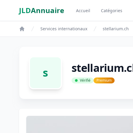
Aller au contenu principal
JLD
Annuaire
Accueil
Catégories
Aspect SDM
Services internationaux
stellarium.ch
stellarium.
s
Vérifié
Premium