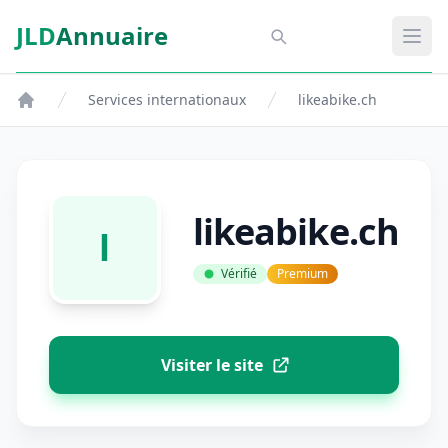
Aller au contenu principal
JLD
Annuaire
Aspect SDM
Ouvr
Services internationaux
likeabike.ch
likeabike.ch
l
Vérifié
Premium
Visiter le site