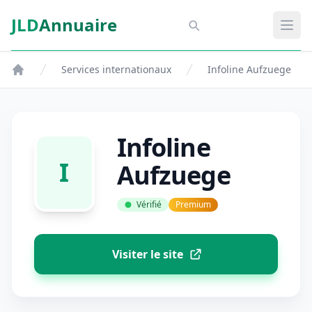
Aller au contenu principal
JLD
Annuaire
Aspect SDM
Ouvr
Services internationaux
Infoline Aufzuege
Infoline
I
Aufzuege
Vérifié
Premium
Visiter le site