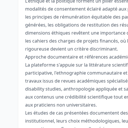
L'éthique et la politique forment un pilier esse
modalités de consentement éclairé adapté aux 
les principes de rémunération équitable des par
générées, les obligations de restitution des ré
dimensions éthiques revêtent une importance cro
les cahiers des charges de projets financés, o
rigoureuse devient un critère discriminant.
Approche documentaire et références académ
La plateforme s'appuie sur la littérature scien
participative, l'ethnographie communautaire et l
travaux issus de revues académiques spécialisé
disability studies, anthropologie appliquée et
aux contenus une crédibilité scientifique tout 
aux praticiens non universitaires.
Les études de cas présentées documentent des 
institutionnel, leurs choix méthodologiques, leur