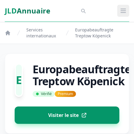
Aller au contenu principal
JLD
Annuaire
Aspect SDM
Ouvr
Services
Europabeauftragte
internationaux
Treptow Köpenick
Europabeauftragte
E
Treptow Köpenick
Vérifié
Premium
Visiter le site