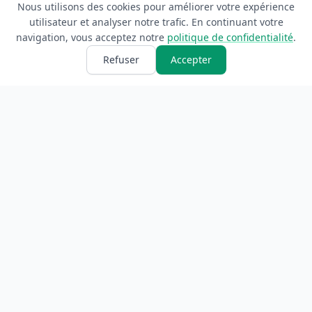
Nous utilisons des cookies pour améliorer votre expérience
utilisateur et analyser notre trafic. En continuant votre
navigation, vous acceptez notre
politique de confidentialité
.
Refuser
Accepter
ANNUAIRE
INFORMATIONS
Accueil
À propos
Toutes les catégories
Blog
Soumettre un site
Contact
LÉGAL