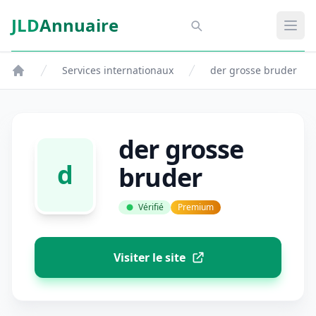
Aller au contenu principal
JLD
Annuaire
Aspect SDM
Ouvr
Services internationaux
der grosse bruder
der grosse
d
bruder
Vérifié
Premium
Visiter le site