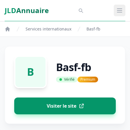
Aller au contenu principal
JLD
Annuaire
Aspect SDM
Ouvr
Services internationaux
Basf-fb
Basf-fb
B
Vérifié
Premium
Visiter le site