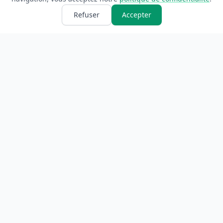
Refuser
Accepter
ANNUAIRE
INFORMATIONS
Accueil
À propos
Toutes les catégories
Blog
Soumettre un site
Contact
LÉGAL
Mentions légales