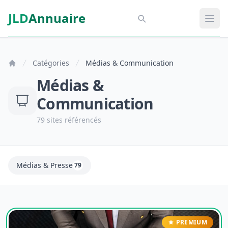
Aller au contenu principal
JLD
Annuaire
Aspect SDM
Ouvr
Catégories
Médias & Communication
Médias &
Communication
79 sites référencés
Médias & Presse
79
PREMIUM