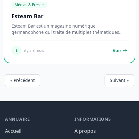
Médias & Presse
Esteam Bar
Esteam Bar est un magazine numérique
germanophone qui traite de multiples thématiques
liées aux mode...
Voir
E
il y a 3 mois
« Précédent
Suivant »
ANNUAIRE
INFORMATIONS
Accueil
À propos