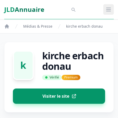
Aller au contenu principal
JLD
Annuaire
Aspect SDM
Ouvr
Médias & Presse
kirche erbach donau
kirche erbach
k
donau
Vérifié
Premium
Visiter le site