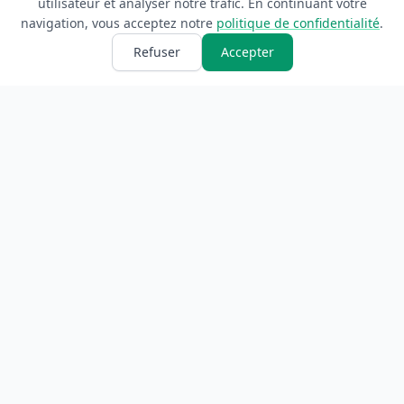
utilisateur et analyser notre trafic. En continuant votre
navigation, vous acceptez notre
politique de confidentialité
.
Refuser
Accepter
ANNUAIRE
INFORMATIONS
Accueil
À propos
Toutes les catégories
Blog
Soumettre un site
Contact
LÉGAL
Mentions légales