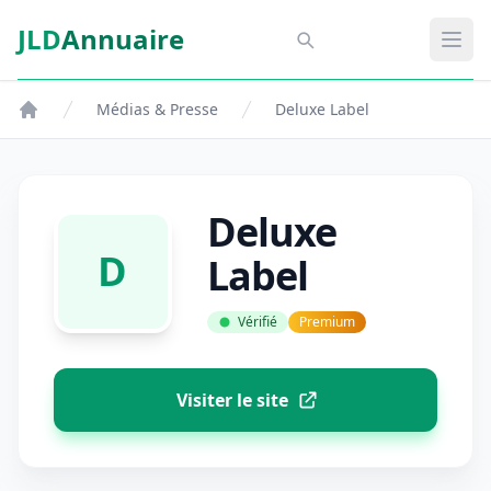
Aller au contenu principal
JLD
Annuaire
Aspect SDM
Ouvr
Médias & Presse
Deluxe Label
Deluxe
D
Label
Vérifié
Premium
Visiter le site