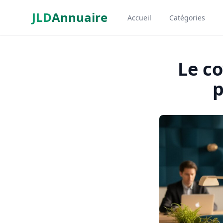
Aller au contenu principal
JLD
Annuaire
Accueil
Catégories
Aspect SDM
Le co
p