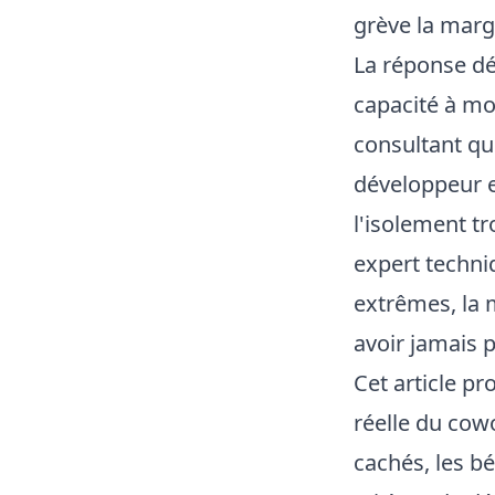
grève la marg
La réponse dép
capacité à mon
consultant qu
développeur en
l'isolement t
expert techni
extrêmes, la 
avoir jamais p
Cet article pr
réelle du cow
cachés, les bé