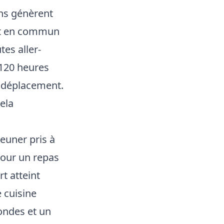
ens génèrent
ort en commun
es aller-
 120 heures
n déplacement.
ela
euner pris à
pour un repas
rt atteint
 cuisine
ondes et un