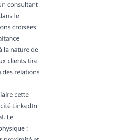
Un consultant
dans le
ons croisées
aitance
à la nature de
x clients tire
u des relations
laire cette
icité LinkedIn
l. Le
physique :
r proximité et