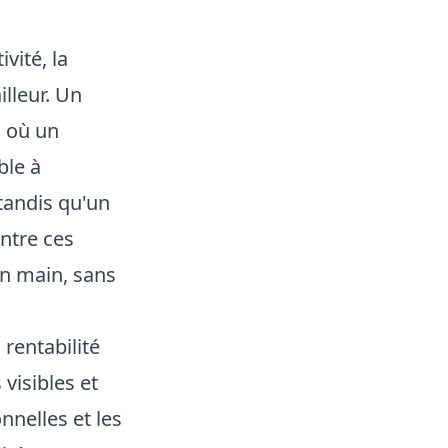
vité, la
illeur. Un
à où un
ble à
 tandis qu'un
Entre ces
en main, sans
rentabilité
visibles et
nnelles et les