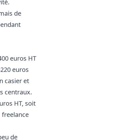
ité.
 mais de
pendant
400 euros HT
-220 euros
n casier et
s centraux.
uros HT, soit
n freelance
peu de