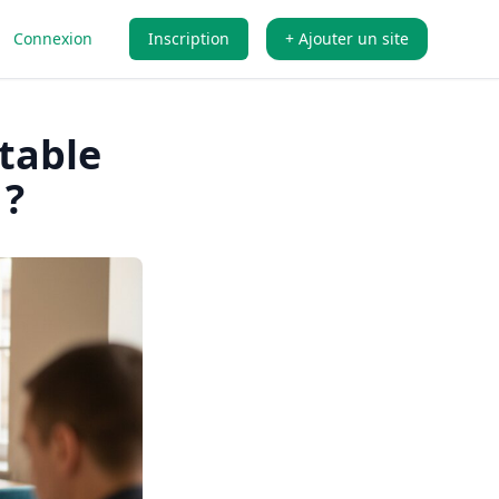
Connexion
Inscription
+ Ajouter un site
ntable
 ?