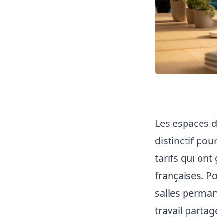
Les espaces d
distinctif pou
tarifs qui on
françaises. P
salles permane
travail partag