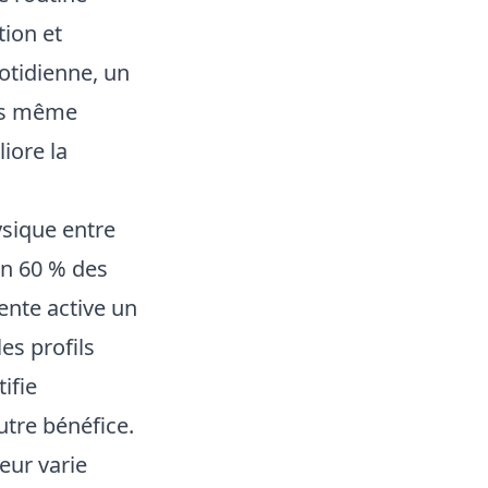
tion et
otidienne, un
les même
iore la
sique entre
ron 60 % des
rente active un
es profils
ifie
utre bénéfice.
eur varie