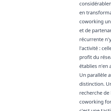
considérablem
en transforma
coworking un
et de partena
récurrente n'
l'activité : c
profit du rése
établies n'en 
Un parallèle a
distinction. U
recherche de l
coworking fon
c'est une tac