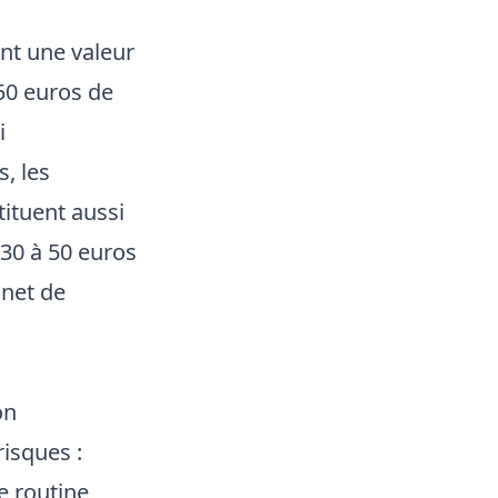
ont une valeur
 50 euros de
i
, les
ituent aussi
 30 à 50 euros
 net de
on
risques :
e routine