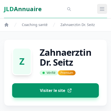
Aller au contenu principal
JLD
Annuaire
Aspect SDM
Ouvr
Coaching santé
Zahnaerztin Dr. Seitz
Zahnaerztin
Z
Dr. Seitz
Vérifié
Premium
Visiter le site