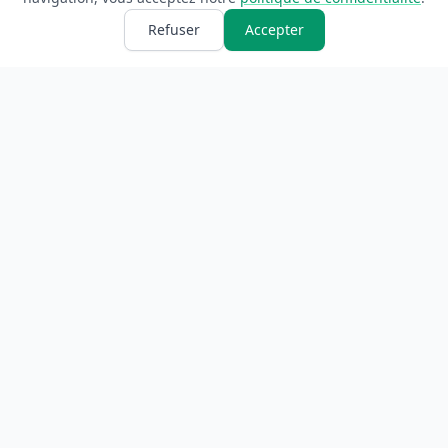
Refuser
Accepter
ANNUAIRE
INFORMATIONS
Accueil
À propos
Toutes les catégories
Blog
Soumettre un site
Contact
LÉGAL
Mentions légales