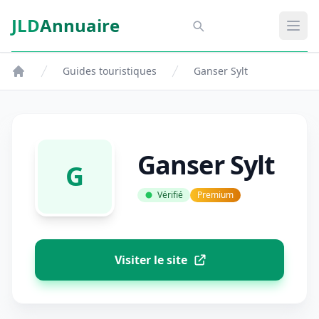
Aller au contenu principal
JLD
Annuaire
Aspect SDM
Ouvr
Guides touristiques
Ganser Sylt
Ganser Sylt
G
Vérifié
Premium
Visiter le site