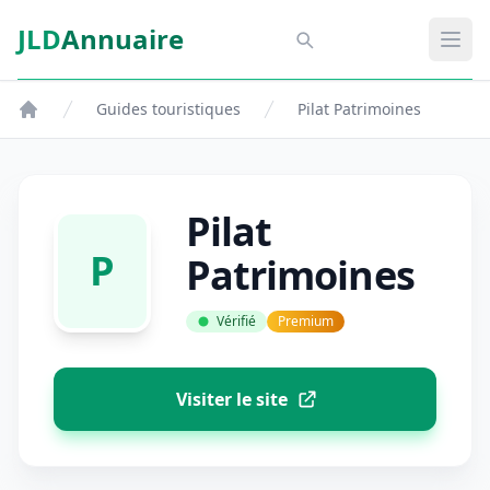
Aller au contenu principal
JLD
Annuaire
Aspect SDM
Ouvr
Guides touristiques
Pilat Patrimoines
Pilat
P
Patrimoines
Vérifié
Premium
Visiter le site