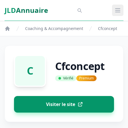
Aller au contenu principal
JLD
Annuaire
Aspect SDM
Ouvr
Coaching & Accompagnement
Cfconcept
Cfconcept
C
Vérifié
Premium
Visiter le site