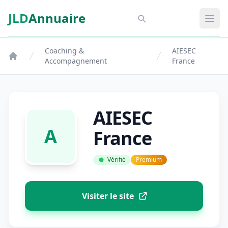
Aller au contenu principal
JLD
Annuaire
Aspect SDM
Ouvr
Coaching &
AIESEC
Accompagnement
France
AIESEC
A
France
Vérifié
Premium
Visiter le site