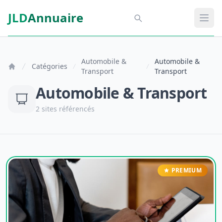
Aller au contenu principal
JLD
Annuaire
Aspect SDM
Ouvr
Automobile &
Automobile &
Catégories
Transport
Transport
Automobile & Transport
2 sites référencés
PREMIUM