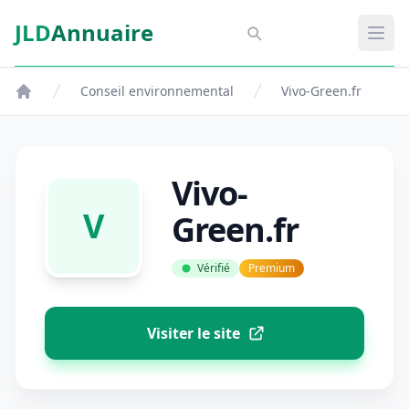
Aller au contenu principal
JLD
Annuaire
Aspect SDM
Ouvr
Conseil environnemental
Vivo-Green.fr
Vivo-
V
Green.fr
Vérifié
Premium
Visiter le site