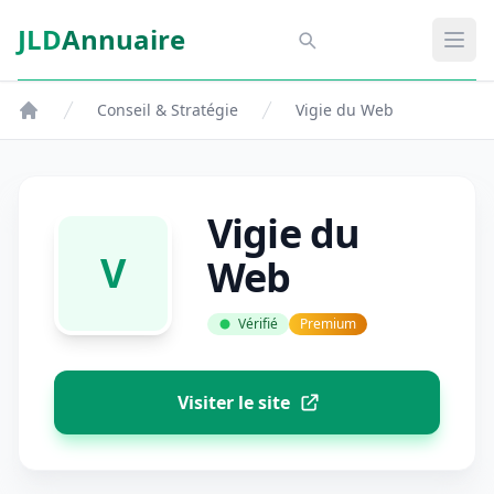
Aller au contenu principal
JLD
Annuaire
Aspect SDM
Ouvr
Conseil & Stratégie
Vigie du Web
Vigie du
V
Web
Vérifié
Premium
Visiter le site