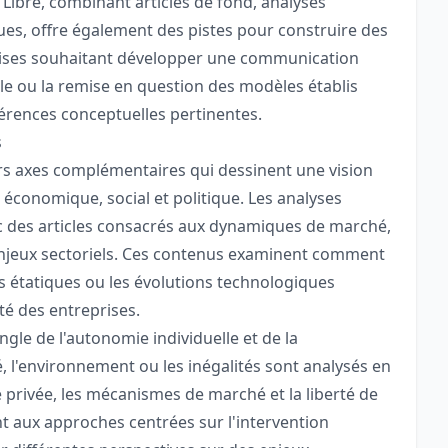
Libre, combinant articles de fond, analyses
ues, offre également des pistes pour construire des
rises souhaitant développer une communication
le ou la remise en question des modèles établis
férences conceptuelles pertinentes.
s
rs axes complémentaires qui dessinent une vision
économique, social et politique. Les analyses
 des articles consacrés aux dynamiques de marché,
x enjeux sectoriels. Ces contenus examinent comment
ns étatiques ou les évolutions technologiques
ité des entreprises.
gle de l'autonomie individuelle et de la
é, l'environnement ou les inégalités sont analysés en
ive privée, les mécanismes de marché et la liberté de
int aux approches centrées sur l'intervention