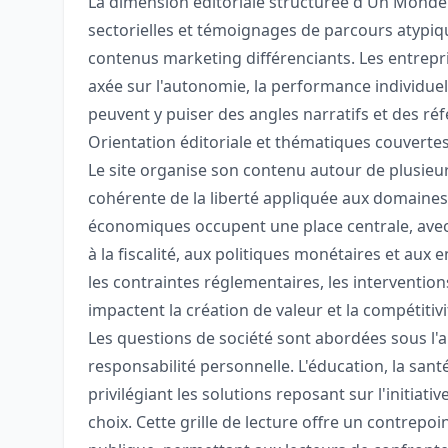
La dimension éditoriale structurée d'Un Monde 
sectorielles et témoignages de parcours atypiq
contenus marketing différenciants. Les entrep
axée sur l'autonomie, la performance individuel
peuvent y puiser des angles narratifs et des ré
Orientation éditoriale et thématiques couverte
Le site organise son contenu autour de plusieu
cohérente de la liberté appliquée aux domaines 
économiques occupent une place centrale, avec
à la fiscalité, aux politiques monétaires et au
les contraintes réglementaires, les interventio
impactent la création de valeur et la compétitiv
Les questions de société sont abordées sous l'an
responsabilité personnelle. L'éducation, la sant
privilégiant les solutions reposant sur l'initiat
choix. Cette grille de lecture offre un contrepo