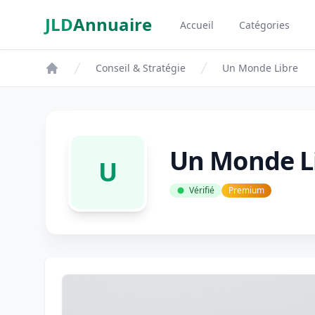
Aller au contenu principal
JLD
Annuaire
Accueil
Catégories
Aspect SDM
Conseil & Stratégie
Un Monde Libre
Un Monde L
U
Vérifié
Premium