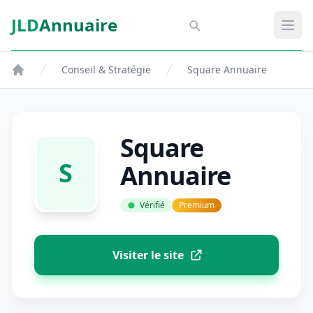
Aller au contenu principal
JLD
Annuaire
Aspect SDM
Ouvr
Conseil & Stratégie
Square Annuaire
Square
S
Annuaire
Vérifié
Premium
Visiter le site