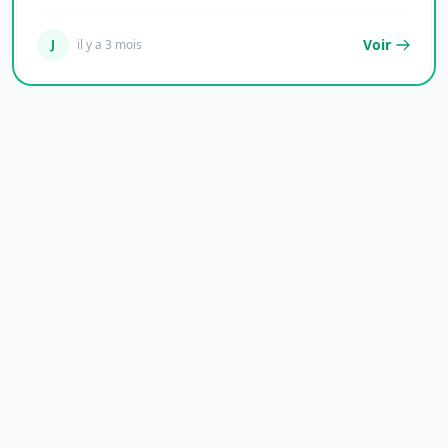
l'économie...
Voir
J
il y a 3 mois