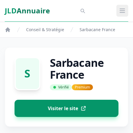
Aller au contenu principal
JLD
Annuaire
Aspect SDM
Ouvr
Conseil & Stratégie
Sarbacane France
Sarbacane
S
France
Vérifié
Premium
Visiter le site