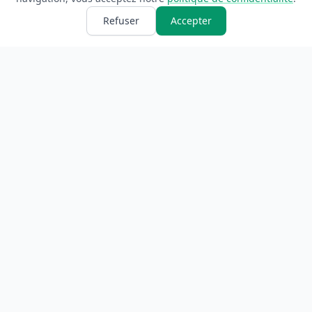
Refuser
Accepter
ANNUAIRE
INFORMATIONS
Accueil
À propos
Toutes les catégories
Blog
Soumettre un site
Contact
LÉGAL
Mentions légales