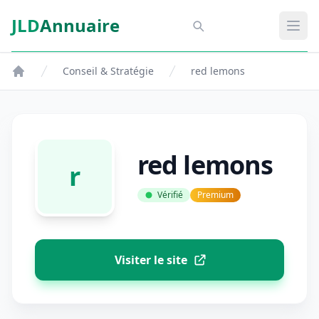
Aller au contenu principal
JLD
Annuaire
Aspect SDM
Ouvr
Conseil & Stratégie
red lemons
red lemons
r
Vérifié
Premium
Visiter le site