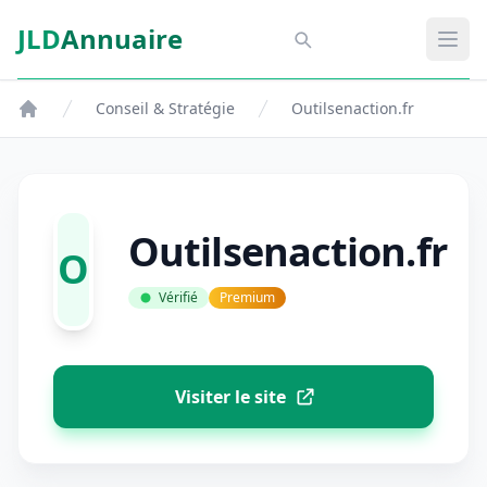
Aller au contenu principal
JLD
Annuaire
Aspect SDM
Ouvr
Conseil & Stratégie
Outilsenaction.fr
Outilsenaction.fr
O
Vérifié
Premium
Visiter le site