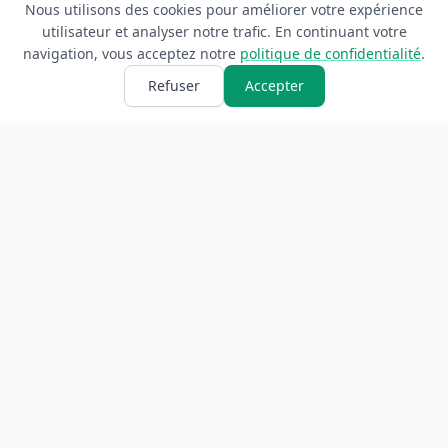
Nous utilisons des cookies pour améliorer votre expérience
utilisateur et analyser notre trafic. En continuant votre
navigation, vous acceptez notre
politique de confidentialité
.
Refuser
Accepter
ANNUAIRE
INFORMATIONS
Accueil
À propos
Toutes les catégories
Blog
Soumettre un site
Contact
LÉGAL