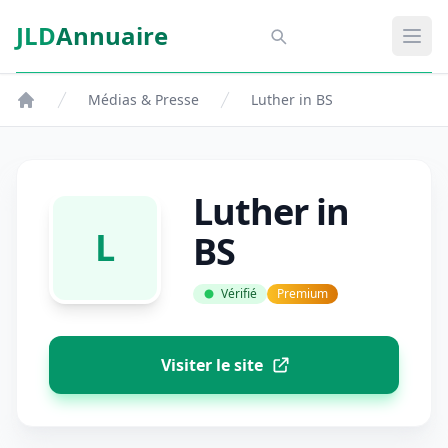
Aller au contenu principal
JLD
Annuaire
Aspect SDM
Ouvr
Médias & Presse
Luther in BS
Luther in
L
BS
Vérifié
Premium
Visiter le site