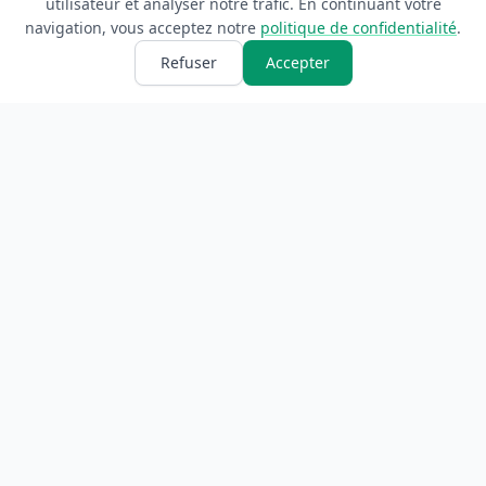
utilisateur et analyser notre trafic. En continuant votre
navigation, vous acceptez notre
politique de confidentialité
.
Refuser
Accepter
ANNUAIRE
INFORMATIONS
Accueil
À propos
Toutes les catégories
Blog
Soumettre un site
Contact
LÉGAL
Mentions légales