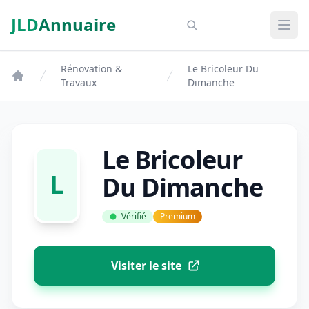
Aller au contenu principal
JLD
Annuaire
Aspect SDM
Ouvr
Rénovation &
Le Bricoleur Du
Travaux
Dimanche
Le Bricoleur
L
Du Dimanche
Vérifié
Premium
Visiter le site