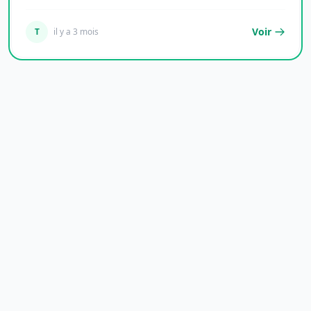
française,...
Voir
T
il y a 3 mois