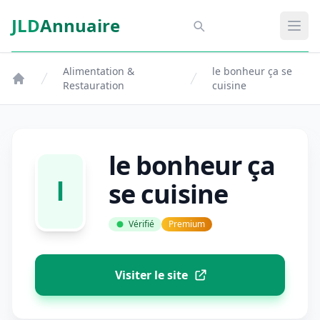
Aller au contenu principal
JLD
Annuaire
Aspect SDM
Ouvr
Alimentation &
le bonheur ça se
Restauration
cuisine
le bonheur ça
l
se cuisine
Vérifié
Premium
Visiter le site