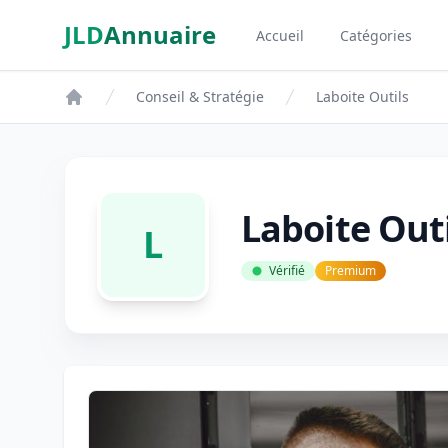
Aller au contenu principal
JLD
Annuaire
Accueil
Catégories
Aspect SDM
Conseil & Stratégie
Laboite Outils
Laboite Outi
L
Vérifié
Premium