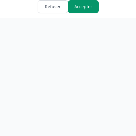
Refuser
Accepter
ANNUAIRE
INFORMATIONS
Accueil
À propos
Toutes les catégories
Blog
Soumettre un site
Contact
LÉGAL
Mentions légales
Politique de