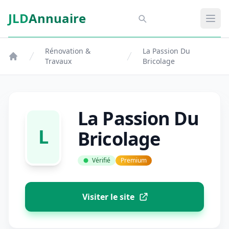
Aller au contenu principal
JLD
Annuaire
Aspect SDM
Ouvr
Rénovation &
La Passion Du
Travaux
Bricolage
La Passion Du
L
Bricolage
Vérifié
Premium
Visiter le site