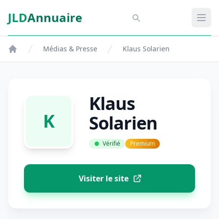
Aller au contenu principal
JLD
Annuaire
Aspect SDM
Ouvr
Médias & Presse
Klaus Solarien
Klaus
K
Solarien
Vérifié
Premium
Visiter le site