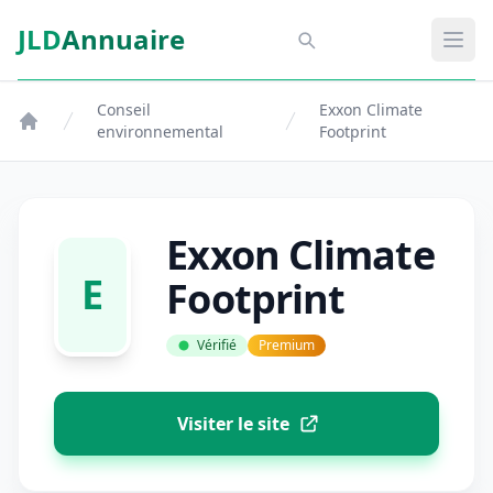
Aller au contenu principal
JLD
Annuaire
Aspect SDM
Ouvr
Conseil
Exxon Climate
environnemental
Footprint
Exxon Climate
E
Footprint
Vérifié
Premium
Visiter le site