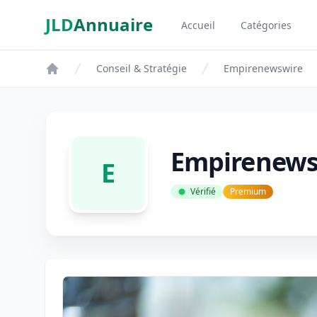
Aller au contenu principal
JLD
Annuaire
Accueil
Catégories
Aspect SDM
Conseil & Stratégie
Empirenewswire
Empirenews
E
Vérifié
Premium