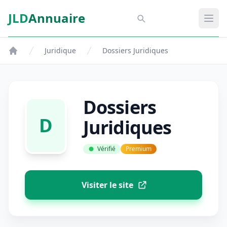
Aller au contenu principal
JLD
Annuaire
Aspect SDM
Ouvr
Juridique
Dossiers Juridiques
Dossiers
D
Juridiques
Vérifié
Premium
Visiter le site