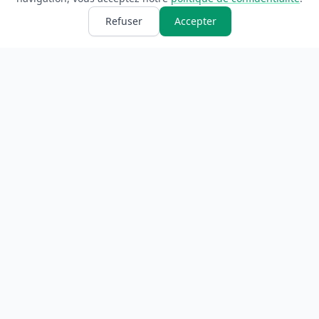
Refuser
Accepter
ANNUAIRE
INFORMATIONS
Accueil
À propos
Toutes les catégories
Blog
Soumettre un site
Contact
LÉGAL
Mentions légales