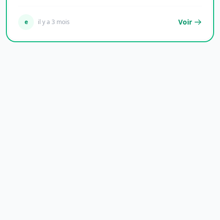
dévelop...
Voir
e
il y a 3 mois