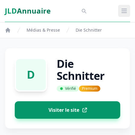
Aller au contenu principal
JLD
Annuaire
Aspect SDM
Ouvr
Médias & Presse
Die Schnitter
Die
D
Schnitter
Vérifié
Premium
Visiter le site