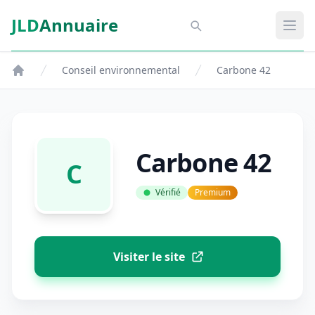
Aller au contenu principal
JLD
Annuaire
Aspect SDM
Ouvr
Conseil environnemental
Carbone 42
Carbone 42
C
Vérifié
Premium
Visiter le site