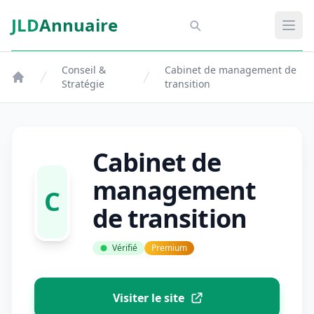
Aller au contenu principal
JLD
Annuaire
Aspect SDM
Ouvr
Conseil &
Cabinet de management de
Stratégie
transition
Cabinet de
management
C
de transition
Vérifié
Premium
Visiter le site