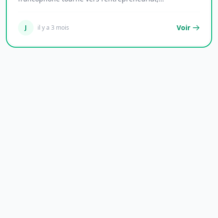
l'économie...
Voir
J
il y a 3 mois