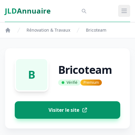
Aller au contenu principal
JLD
Annuaire
Aspect SDM
Ouvr
Rénovation & Travaux
Bricoteam
Bricoteam
B
Vérifié
Premium
Visiter le site